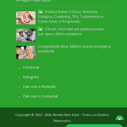
Doença Renal Crônica: Sintomas,
Estágios, Creatinina, TFG, Tratamentos e
Como Evitar a Progressão
Câncer colorretal em adultos jovens:
por que o alerta aumentou
Nossa equipe de suporte ao cliente está aqui
para responder às suas perguntas. Informe se
Longevidade ativa: hábitos que prolongam a
quer enviar pautas.
juventude
Facebook
Redação
Instagram
Envio de Pauta
Não disponível no momento
Fale com a Redação
SEO / Marketing
Fale com o Comercial
Comercial
Não disponível no momento
Copyright © 2012 - 2026. Revista Bem Estar - Todos os Direitos
Reservados