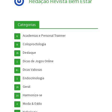
Redação Revista Bem Estar
Categorias
Academias e Personal Trainner
6
Coloproctologia
9
Destaque
35
Dicas de Jogos Online
1
Dicas Valiosas
81
Endocrinologia
1
Geral
24
Harmonize-se
15
Moda & Estilo
4