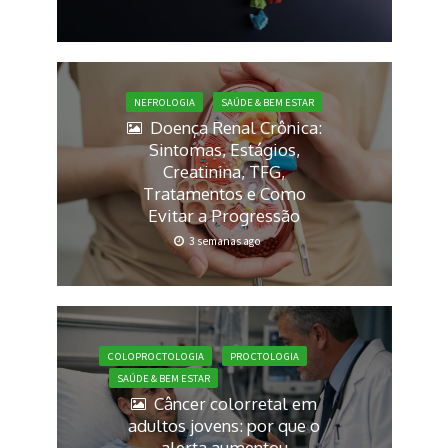
NEFROLOGIA
SAÚDE & BEM ESTAR
Doença Renal Crônica:
Sintomas, Estágios,
Creatinina, TFG,
Tratamentos e Como
Evitar a Progressão
3 semanas ago
COLOPROCTOLOGIA
PROCTOLOGIA
SAÚDE & BEM ESTAR
Câncer colorretal em
adultos jovens: por que o
alerta aumentou