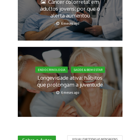
Câncer colorretal em
adultos jovens: por que o
alerta aumentou
6 meses ago
ENDOCRINOLOGIA
SAÚDE & BEM ESTAR
Longevidade ativa: hábitos
que prolongam a juventude
6 meses ago
VISUALIZAR TODAS AS MENSAGENS