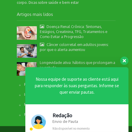
corpo. Dicas sobre saúde e bem estar
Artigos mais lidos
Doença Renal Crônica: Sintomas,
Estágios, Creatinina, TFG, Tratamentos e
Como Evitar a Progressão
Câncer colorretal em adultos jovens:
por que o alerta aumentou
Nossa equipe de suporte ao cliente está aqui
para responder às suas perguntas. Informe se
Longevidade ativa: hábitos que prolongam a
quer enviar pautas.
juventude
Facebook
Redação
Instagram
Envio de Pauta
Não disponível no momento
Fale com a Redação
SEO / Marketing
Fale com o Comercial
Comercial
Não disponível no momento