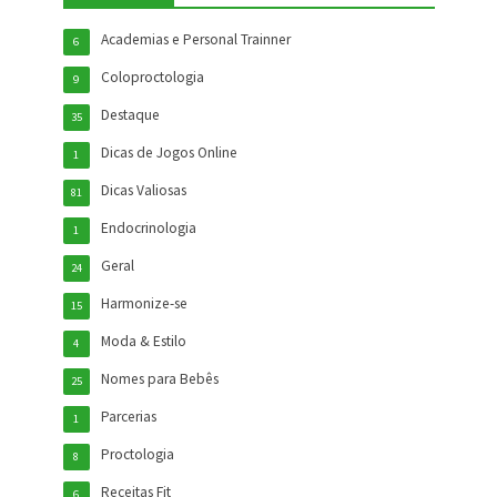
Academias e Personal Trainner
6
Coloproctologia
9
Destaque
35
Dicas de Jogos Online
1
Dicas Valiosas
81
Endocrinologia
1
Geral
24
Harmonize-se
15
Moda & Estilo
4
Nomes para Bebês
25
Parcerias
1
Proctologia
8
Receitas Fit
6