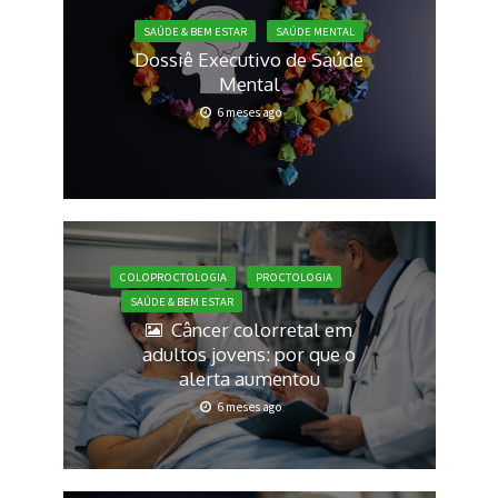
SAÚDE & BEM ESTAR
SAÚDE MENTAL
Dossiê Executivo de Saúde
Mental
6 meses ago
COLOPROCTOLOGIA
PROCTOLOGIA
SAÚDE & BEM ESTAR
Câncer colorretal em
adultos jovens: por que o
alerta aumentou
6 meses ago