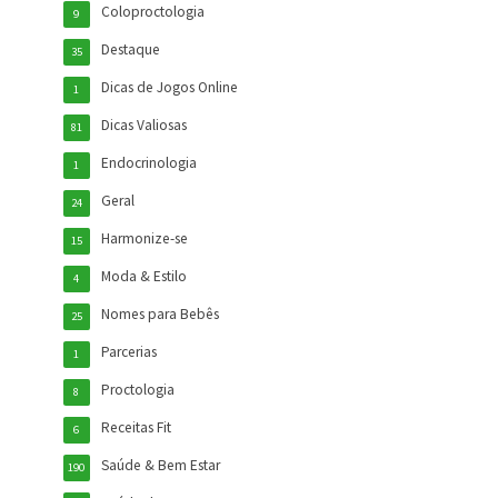
Coloproctologia
9
Destaque
35
Dicas de Jogos Online
1
Dicas Valiosas
81
Endocrinologia
1
Geral
24
Harmonize-se
15
Moda & Estilo
4
Nomes para Bebês
25
Parcerias
1
Proctologia
8
Receitas Fit
6
Saúde & Bem Estar
190