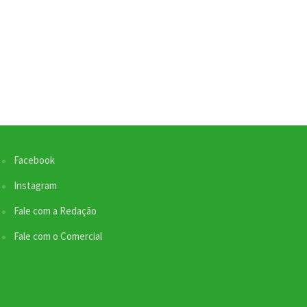
Facebook
Nossa equipe de suporte ao cliente está aqui
para responder às suas perguntas. Informe se
Instagram
quer enviar pautas.
Fale com a Redação
Fale com o Comercial
Redação
Envio de Pauta
Não disponível no momento