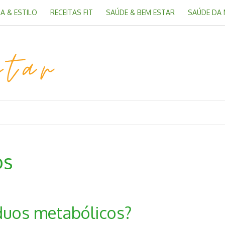
A & ESTILO
RECEITAS FIT
SAÚDE & BEM ESTAR
SAÚDE DA
os
duos metabólicos?