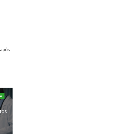
 após
A
ltos