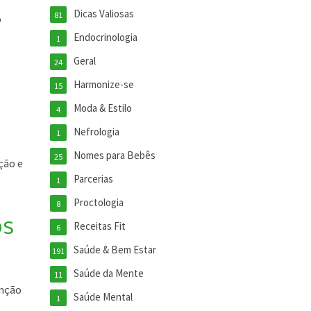
Dicas Valiosas
81
o
Endocrinologia
1
Geral
24
Harmonize-se
15
Moda & Estilo
4
Nefrologia
1
Nomes para Bebês
25
ção e
Parcerias
1
Proctologia
8
os
Receitas Fit
6
Saúde & Bem Estar
191
Saúde da Mente
11
enção
Saúde Mental
1