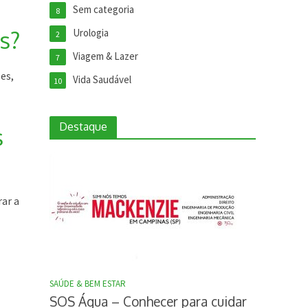
Sem categoria
8
s?
Urologia
2
Viagem & Lazer
7
es,
Vida Saudável
10
Destaque
s
rar a
SAÚDE & BEM ESTAR
SOS Água – Conhecer para cuidar