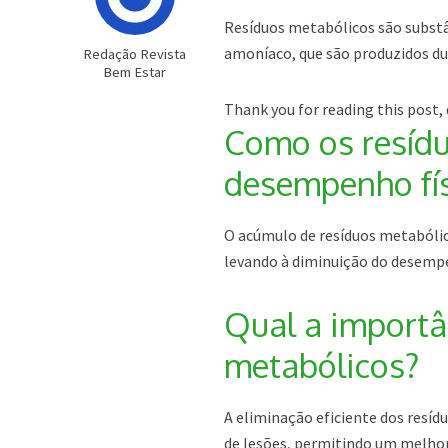
Resíduos metabólicos são substâ
amoníaco, que são produzidos dur
Redação Revista
Bem Estar
Thank you for reading this post, 
Como os resídu
desempenho fí
O acúmulo de resíduos metabólic
levando à diminuição do desempe
Qual a importâ
metabólicos?
A eliminação eficiente dos resíd
de lesões, permitindo um melhor