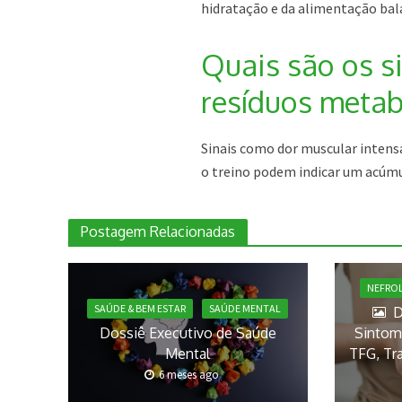
hidratação e da alimentação bal
Quais são os s
resíduos metab
Sinais como dor muscular intensa
o treino podem indicar um acúmu
Postagem Relacionadas
NEFRO
SAÚDE & BEM ESTAR
SAÚDE MENTAL
D
Dossiê Executivo de Saúde
Sintoma
Mental
TFG, Tr
6 meses ago