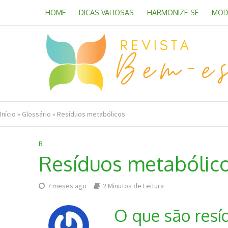
HOME
DICAS VALIOSAS
HARMONIZE-SE
MOD
Início
»
Glossário
»
Resíduos metabólicos
R
Resíduos metabólic
7 meses ago
2 Minutos de Leitura
O que são resí