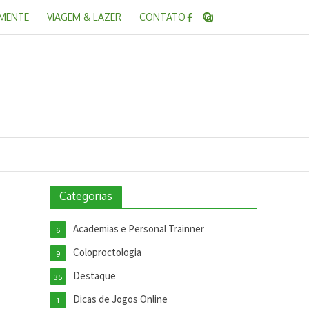
 MENTE
VIAGEM & LAZER
CONTATO
Categorias
Academias e Personal Trainner
6
Coloproctologia
9
Destaque
35
Dicas de Jogos Online
1