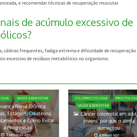
anceada, e recomendar técnicas de recuperação muscular.
inais de acúmulo excessivo de
ólicos?
, cãibras frequentes, fadiga extrema e dificuldade de recuperação
lo excessivo de resíduos metabólicos no organismo.
COLOPROCTOLOGIA
PROCTOLOGI
LOGIA
SAÚDE & BEM ESTAR
SAÚDE & BEM ESTAR
oença Renal Crônica:
s, Estágios, Creatinina,
Câncer colorretal em adu
atamentos e Como Evitar
jovens: por que o alerta
a Progressão
aumentou
3 semanas ago
6 meses ago