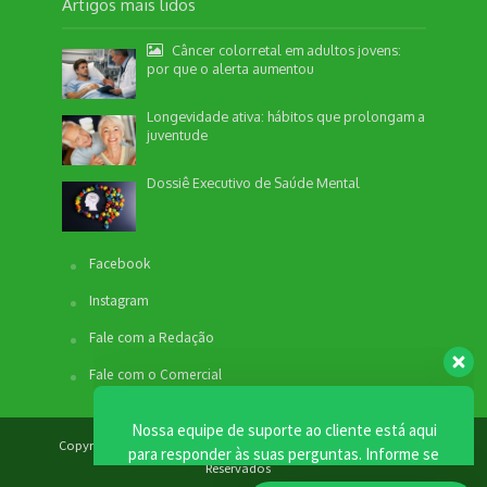
Artigos mais lidos
Câncer colorretal em adultos jovens:
por que o alerta aumentou
Longevidade ativa: hábitos que prolongam a
juventude
Nossa equipe de suporte ao cliente está aqui
para responder às suas perguntas. Informe se
Dossiê Executivo de Saúde Mental
quer enviar pautas.
Facebook
Redação
Instagram
Envio de Pauta
Não disponível no momento
Fale com a Redação
SEO / Marketing
Fale com o Comercial
Comercial
Não disponível no momento
Copyright © 2012 - 2026. Revista Bem Estar - Todos os Direitos
Reservados