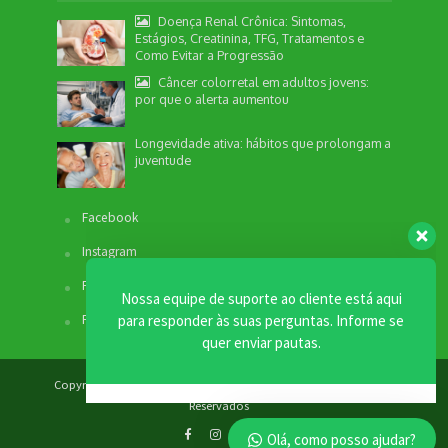
Doença Renal Crônica: Sintomas,
Estágios, Creatinina, TFG, Tratamentos e
Como Evitar a Progressão
Câncer colorretal em adultos jovens:
por que o alerta aumentou
Nossa equipe de suporte ao cliente está aqui
para responder às suas perguntas. Informe se
Longevidade ativa: hábitos que prolongam a
quer enviar pautas.
juventude
Facebook
Redação
Instagram
Envio de Pauta
Não disponível no momento
Fale com a Redação
SEO / Marketing
Fale com o Comercial
Comercial
Não disponível no momento
Copyright © 2012 - 2026. Revista Bem Estar - Todos os Direitos
Reservados
Olá, como posso ajudar?