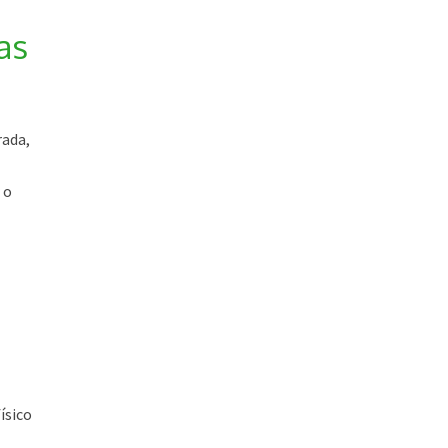
as
rada,
 o
ísico