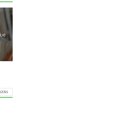
que
AGENS