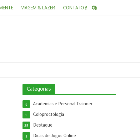
 MENTE
VIAGEM & LAZER
CONTATO
Categorias
Academias e Personal Trainner
6
Coloproctologia
9
Destaque
35
Dicas de Jogos Online
1