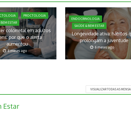
CTOLOGIA
PROCTOLOGIA
ENDOCRINOLOGIA
 BEM ESTAR
SAÚDE & BEM ESTAR
er colorretal em adultos
Longevidade ativa: hábitos 
ens: por que o alerta
prolongam a juventude
aumentou
6 meses ago
6 meses ago
VISUALIZAR TODAS AS MENS
 Estar