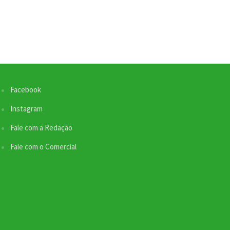
Facebook
Nossa equipe de suporte ao cliente está aqui
para responder às suas perguntas. Informe se
Instagram
quer enviar pautas.
Fale com a Redação
Fale com o Comercial
Redação
Envio de Pauta
Online
SEO / Marketing
Comercial
Online