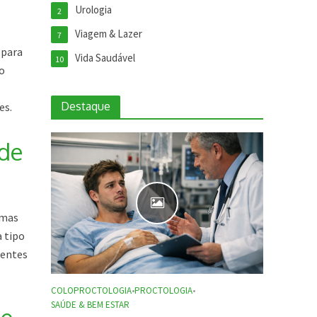
Urologia
2
Viagem & Lazer
7
 para
Vida Saudável
10
do
Destaque
es.
 de
rmas
a tipo
rentes
COLOPROCTOLOGIA
•
PROCTOLOGIA
•
SAÚDE & BEM ESTAR