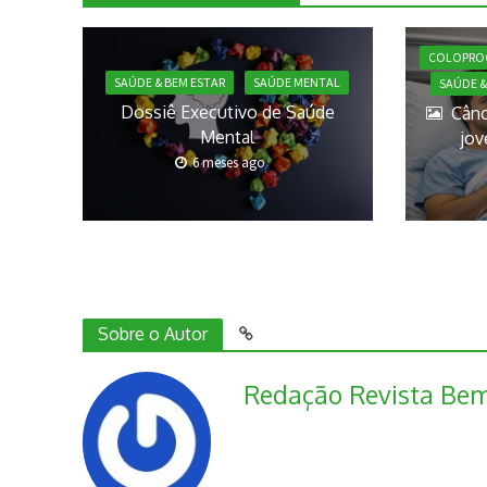
COLOPRO
SAÚDE & BEM ESTAR
SAÚDE MENTAL
SAÚDE &
Dossiê Executivo de Saúde
Cânc
Mental
jov
6 meses ago
Sobre o Autor
Redação Revista Bem