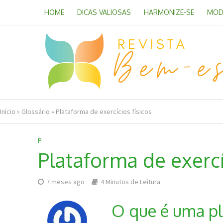
HOME
DICAS VALIOSAS
HARMONIZE-SE
MOD
Início
»
Glossário
»
Plataforma de exercícios físicos
P
Plataforma de exercí
7 meses ago
4 Minutos de Leitura
O que é uma pla