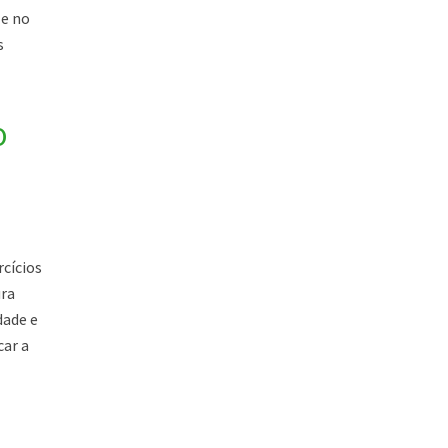
 e no
s
o
rcícios
ura
dade e
car a