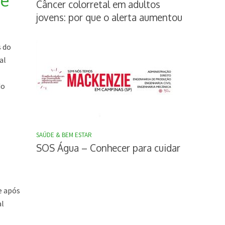
de
Câncer colorretal em adultos
jovens: por que o alerta aumentou
s do
al
do
SAÚDE & BEM ESTAR
SOS Água – Conhecer para cuidar
e após
al