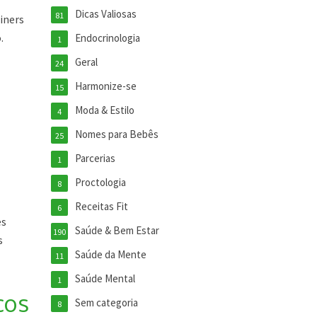
Dicas Valiosas
81
iners
.
Endocrinologia
1
Geral
24
Harmonize-se
15
Moda & Estilo
4
Nomes para Bebês
25
Parcerias
1
Proctologia
8
Receitas Fit
6
es
Saúde & Bem Estar
190
s
Saúde da Mente
11
Saúde Mental
1
cos
Sem categoria
8