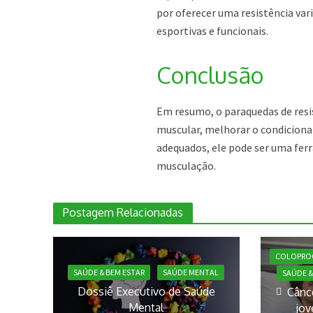
por oferecer uma resistência var
esportivas e funcionais.
Conclusão
Em resumo, o paraquedas de resis
muscular, melhorar o condicion
adequados, ele pode ser uma fer
musculação.
Postagem Relacionadas
COLOPRO
SAÚDE & BEM ESTAR
SAÚDE MENTAL
SAÚDE &
Dossiê Executivo de Saúde
Cânc
Mental
jov