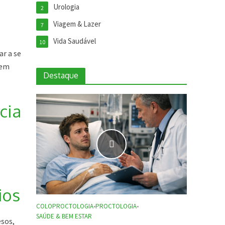
Urologia
2
Viagem & Lazer
7
Vida Saudável
10
ar a se
gem
Destaque
cia
ios
COLOPROCTOLOGIA
•
PROCTOLOGIA
•
SAÚDE & BEM ESTAR
esos,