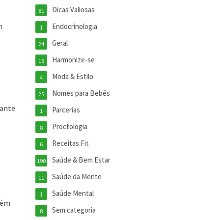
Dicas Valiosas
81
m
Endocrinologia
1
Geral
24
Harmonize-se
15
Moda & Estilo
4
Nomes para Bebês
25
rante
Parcerias
1
Proctologia
8
Receitas Fit
6
Saúde & Bem Estar
190
Saúde da Mente
11
Saúde Mental
1
Além
Sem categoria
8