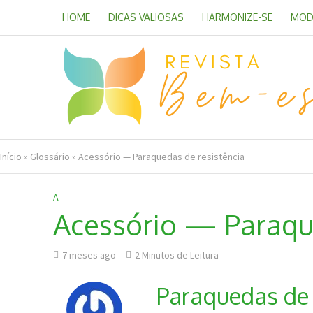
HOME
DICAS VALIOSAS
HARMONIZE-SE
MOD
Início
»
Glossário
»
Acessório — Paraquedas de resistência
A
Acessório — Paraque
7 meses ago
2 Minutos de Leitura
Paraquedas de 