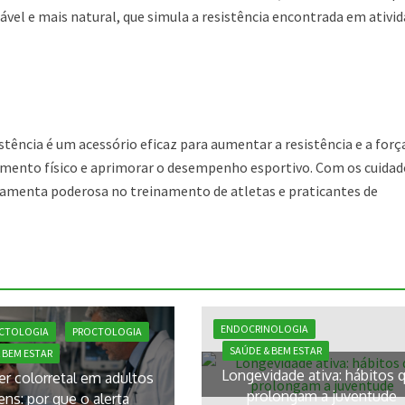
iável e mais natural, que simula a resistência encontrada em ativi
tência é um acessório eficaz para aumentar a resistência e a forç
amento físico e aprimorar o desempenho esportivo. Com os cuidad
ramenta poderosa no treinamento de atletas e praticantes de
ENDOCRINOLOGIA
CTOLOGIA
PROCTOLOGIA
SAÚDE & BEM ESTAR
 BEM ESTAR
Longevidade ativa: hábitos 
er colorretal em adultos
prolongam a juventude
ens: por que o alerta