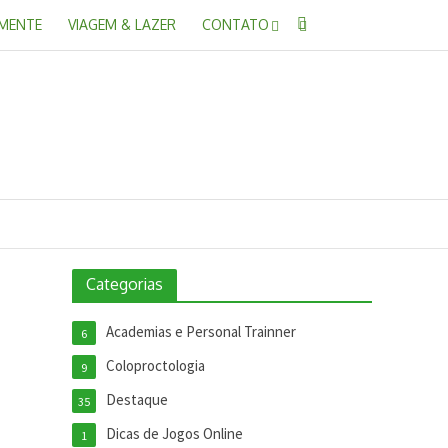
 MENTE
VIAGEM & LAZER
CONTATO
Categorias
Academias e Personal Trainner
6
Coloproctologia
9
Destaque
35
Dicas de Jogos Online
1