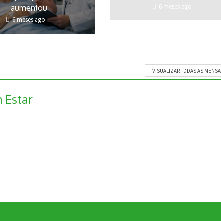
6 meses ago
aumentou
6 meses ago
VISUALIZAR TODAS AS MENS
 Estar