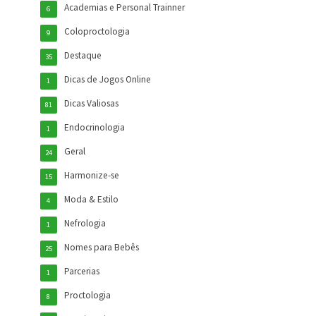
Academias e Personal Trainner
6
Coloproctologia
9
Destaque
35
Dicas de Jogos Online
1
Dicas Valiosas
81
Endocrinologia
1
Geral
24
Harmonize-se
15
Moda & Estilo
4
Nefrologia
1
Nomes para Bebês
25
Parcerias
1
Proctologia
8