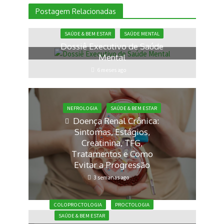
Postagem Relacionadas
SAÚDE & BEM ESTAR
SAÚDE MENTAL
Dossiê Executivo de Saúde
Mental
6 meses ago
NEFROLOGIA
SAÚDE & BEM ESTAR
Doença Renal Crônica:
Sintomas, Estágios,
Creatinina, TFG,
Tratamentos e Como
Evitar a Progressão
3 semanas ago
COLOPROCTOLOGIA
PROCTOLOGIA
SAÚDE & BEM ESTAR