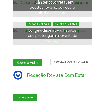
Câncer colorretal em
adultos jovens: por que o
alerta aumentou
6 meses ago
ENDOCRINOLOGIA
SAÚDE & BEM ESTAR
Longevidade ativa: hábitos
que prolongam a juventude
6 meses ago
Sobre o Autor
VISUALIZAR TODAS AS MENSAGENS
Redação Revista Bem Estar
Categorias