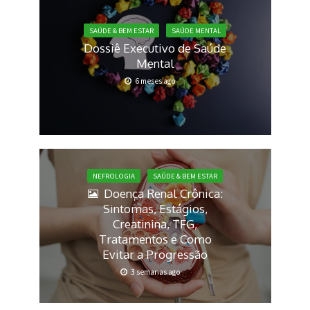
SAÚDE & BEM ESTAR
SAÚDE MENTAL
Dossiê Executivo de Saúde
Mental
6 meses ago
NEFROLOGIA
SAÚDE & BEM ESTAR
Doença Renal Crônica:
Sintomas, Estágios,
Creatinina, TFG,
Tratamentos e Como
Evitar a Progressão
3 semanas ago