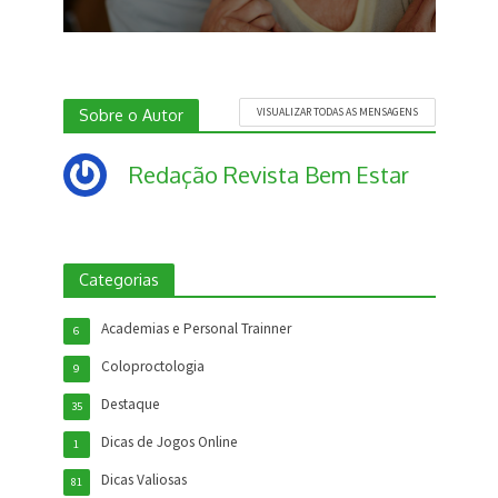
Sobre o Autor
VISUALIZAR TODAS AS MENSAGENS
Redação Revista Bem Estar
Categorias
Academias e Personal Trainner
6
Coloproctologia
9
Destaque
35
Dicas de Jogos Online
1
Dicas Valiosas
81