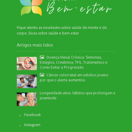
Fique atento as novidades sobre saúde da mente e do
corpo. Dicas sobre saúde e bem estar
Artigos mais lidos
Doença Renal Crônica: Sintomas,
Estágios, Creatinina, TFG, Tratamentos e
Como Evitar a Progressão
Câncer colorretal em adultos jovens:
por que o alerta aumentou
Nossa equipe de suporte ao cliente está aqui
para responder às suas perguntas. Informe se
Longevidade ativa: hábitos que prolongam a
quer enviar pautas.
juventude
Facebook
Redação
Instagram
Envio de Pauta