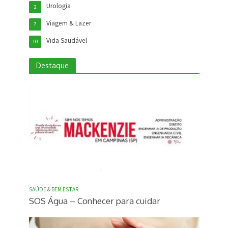
Urologia
2
Viagem & Lazer
7
Vida Saudável
10
Destaque
SAÚDE & BEM ESTAR
SOS Água – Conhecer para cuidar