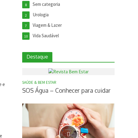
Sem categoria
8
Urologia
2
Viagem & Lazer
7
Vida Saudável
10
Destaque
SAÚDE & BEM ESTAR
e e
SOS Água – Conhecer para cuidar
 e