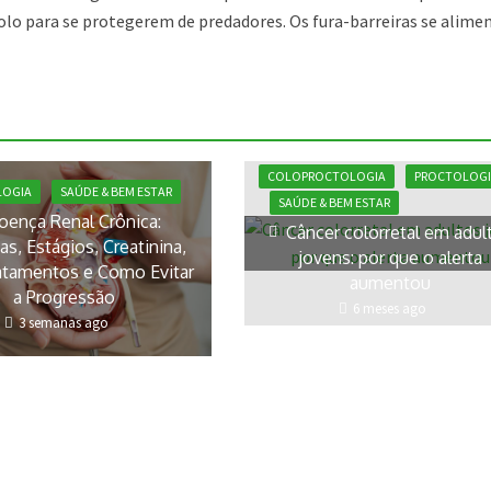
solo para se protegerem de predadores. Os fura-barreiras se alim
COLOPROCTOLOGIA
PROCTOLOGI
LOGIA
SAÚDE & BEM ESTAR
SAÚDE & BEM ESTAR
oença Renal Crônica:
Câncer colorretal em adul
s, Estágios, Creatinina,
jovens: por que o alerta
atamentos e Como Evitar
aumentou
a Progressão
6 meses ago
3 semanas ago