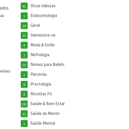
Dicas Valiosas
81
rados
ua
Endocrinologia
1
Geral
24
Harmonize-se
15
Moda & Estilo
4
Nefrologia
1
Nomes para Bebês
25
peixes
Parcerias
1
Proctologia
8
Receitas Fit
6
Saúde & Bem Estar
191
Saúde da Mente
11
s
Saúde Mental
1