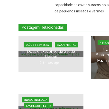
capacidade de cavar buracos no 
de pequenos insetos e vermes.
Postagem Relacionadas
NEFRO
SAÚDE & BEM ESTAR
SAÚDE MENTAL
D
Dossiê Executivo de Saúde
Sintoma
Mental
TFG, Tr
6 meses ago
ENDOCRINOLOGIA
SAÚDE & BEM ESTAR