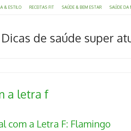
A & ESTILO
RECEITAS FIT
SAÚDE & BEM ESTAR
SAÚDE DA
a letra f
 com a Letra F: Flamingo