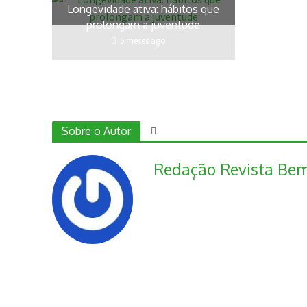
Longevidade ativa: hábitos que
prolongam a juventude
6 meses ago
Sobre o Autor
Redação Revista Bem