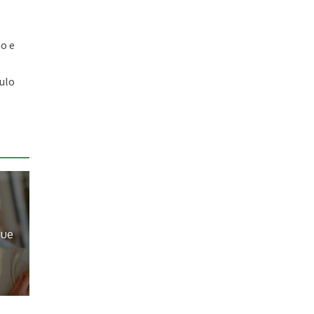
o e
culo
que