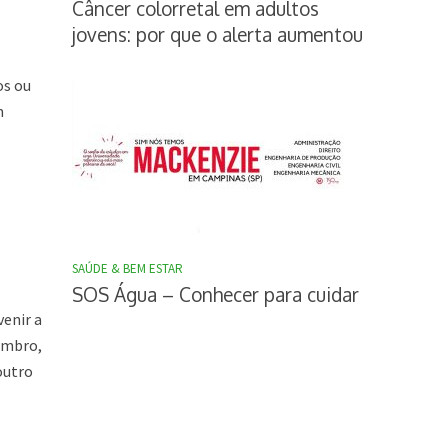
Câncer colorretal em adultos
jovens: por que o alerta aumentou
os ou
m
SAÚDE & BEM ESTAR
SOS Água – Conhecer para cuidar
enir a
ombro,
outro