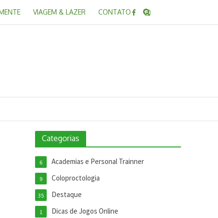
 MENTE
VIAGEM & LAZER
CONTATO
Categorias
Academias e Personal Trainner
6
Coloproctologia
9
Destaque
35
Dicas de Jogos Online
1