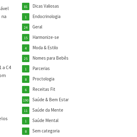
Dicas Valiosas
81
sável
e na
Endocrinologia
1
Geral
24
Harmonize-se
15
Moda & Estilo
4
Nomes para Bebês
25
1 a C4
Parcerias
1
com
Proctologia
8
Receitas Fit
6
Saúde & Bem Estar
190
Saúde da Mente
11
elos
Saúde Mental
1
Sem categoria
8