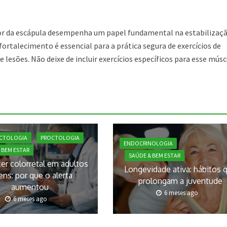
r da escápula desempenha um papel fundamental na estabilizaçã
rtalecimento é essencial para a prática segura de exercícios de
 lesões. Não deixe de incluir exercícios específicos para esse mús
CTOLOGIA
PROCTOLOGIA
ENDOCRINOLOGIA
 BEM ESTAR
SAÚDE & BEM ESTAR
er colorretal em adultos
Longevidade ativa: hábitos 
ens: por que o alerta
prolongam a juventude
aumentou
6 meses ago
6 meses ago