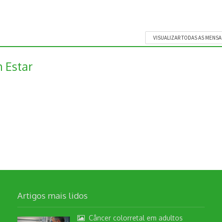
VISUALIZAR TODAS AS MENS
 Estar
Artigos mais lidos
Câncer colorretal em adultos