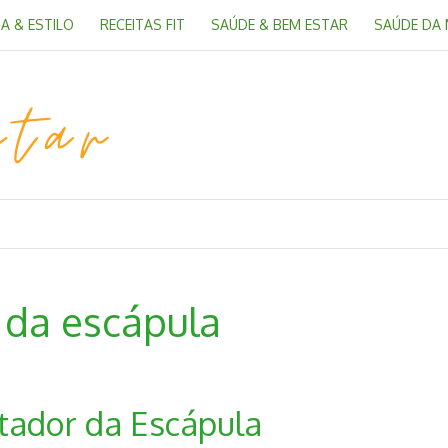
A & ESTILO
RECEITAS FIT
SAÚDE & BEM ESTAR
SAÚDE DA
 da escápula
tador da Escápula