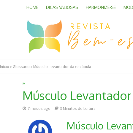
HOME
DICAS VALIOSAS
HARMONIZE-SE
MOD
Início
»
Glossário
»
Músculo Levantador da escápula
M
Músculo Levantador
7 meses ago
3 Minutos de Leitura
Músculo Levan