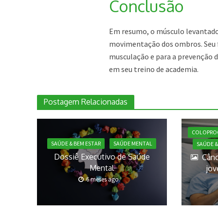
Conclusão
Em resumo, o músculo levantado
movimentação dos ombros. Seu fo
musculação e para a prevenção de
em seu treino de academia.
Postagem Relacionadas
COLOPRO
SAÚDE & BEM ESTAR
SAÚDE MENTAL
SAÚDE &
Dossiê Executivo de Saúde
Cânc
Mental
jov
6 meses ago