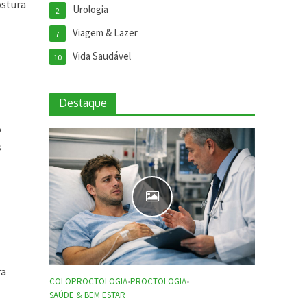
ostura
Urologia
2
Viagem & Lazer
7
Vida Saudável
10
Destaque
o
s
ra
COLOPROCTOLOGIA
•
PROCTOLOGIA
•
SAÚDE & BEM ESTAR