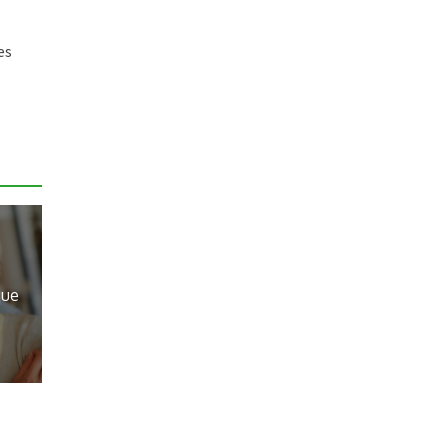
es
que