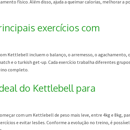
mento físico. Além disso, ajuda a queimar calorias, melhorar a p
rincipais exercícios com
s com Kettlebell incluem o balanço, o arremesso, o agachamento, 
natch e o turkish get-up. Cada exercício trabalha diferentes grupo
eino completo.
deal do Kettlebell para
começar com um Kettlebell de peso mais leve, entre 4kg e 8kg, pa
ercícios e evitar lesões. Conforme a evolução no treino, é possível