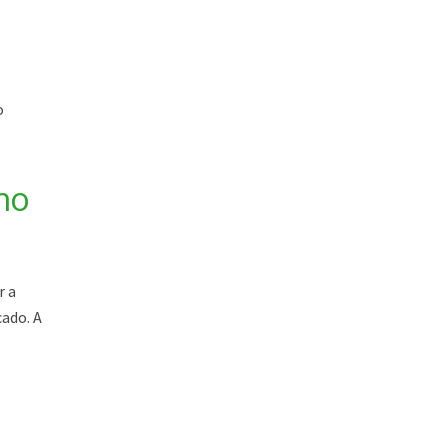
o
no
r a
cado. A