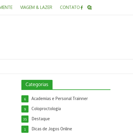
 MENTE
VIAGEM & LAZER
CONTATO
Categorias
Academias e Personal Trainner
6
Coloproctologia
9
Destaque
35
Dicas de Jogos Online
1