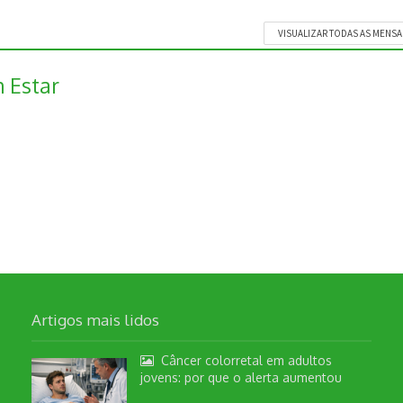
VISUALIZAR TODAS AS MENS
 Estar
Artigos mais lidos
Câncer colorretal em adultos
jovens: por que o alerta aumentou