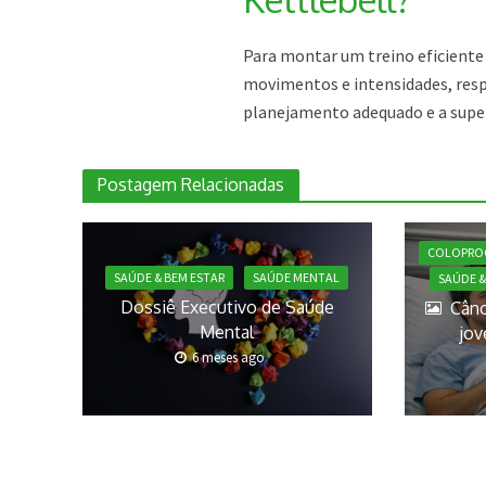
Para montar um treino eficiente c
movimentos e intensidades, respe
planejamento adequado e a super
Postagem Relacionadas
COLOPRO
SAÚDE & BEM ESTAR
SAÚDE MENTAL
SAÚDE &
Dossiê Executivo de Saúde
Cânc
Mental
jov
6 meses ago