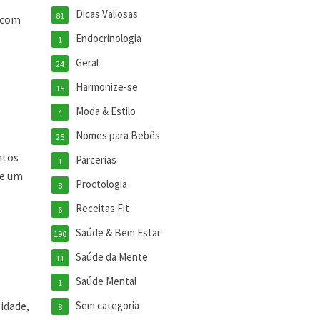
Dicas Valiosas
81
o com
Endocrinologia
1
Geral
24
Harmonize-se
15
Moda & Estilo
4
Nomes para Bebês
25
ntos
Parcerias
1
de um
Proctologia
8
Receitas Fit
6
Saúde & Bem Estar
190
Saúde da Mente
11
Saúde Mental
1
lidade,
Sem categoria
8