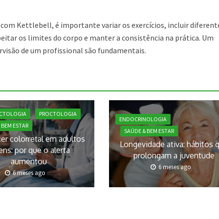
om Kettlebell, é importante variar os exercícios, incluir diferent
itar os limites do corpo e manter a consistência na prática. Um
visão de um profissional são fundamentais.
CTOLOGIA
PROCTOLOGIA
ENDOCRINOLOGIA
 BEM ESTAR
SAÚDE & BEM ESTAR
er colorretal em adultos
Longevidade ativa: hábitos 
ens: por que o alerta
prolongam a juventude
aumentou
6 meses ago
6 meses ago