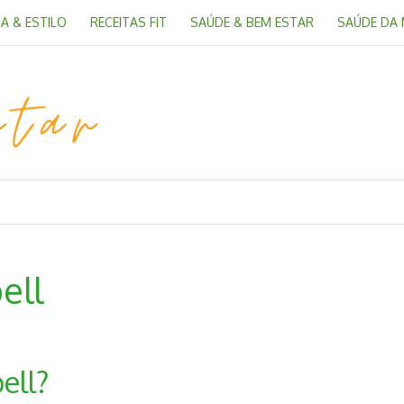
A & ESTILO
RECEITAS FIT
SAÚDE & BEM ESTAR
SAÚDE DA
ell
ell?