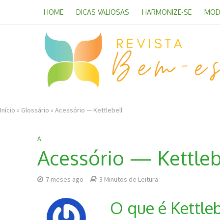
HOME
DICAS VALIOSAS
HARMONIZE-SE
MOD
Início
»
Glossário
»
Acessório — Kettlebell
A
Acessório — Kettleb
7 meses ago
3 Minutos de Leitura
O que é Kettleb