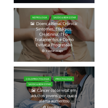
NEFROLOGIA
SAÚDE & BEM ESTAR
Doença Renal Crônica:
Sintomas, Estágios,
Creatinina, TFG,
Tratamentos e Como
Evitar a Progressão
3 semanas ago
COLOPROCTOLOGIA
PROCTOLOGIA
SAÚDE & BEM ESTAR
Câncer colorretal em
adultos jovens: por que o
alerta aumentou
6 meses ago