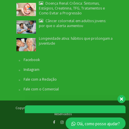
Doença Renal Crônica: Sintomas,
Estágios, Creatinina, TFG, Tratamentos e
Como Evitar a Progressão
Câncer colorretal em adultos jovens:
por que o alerta aumentou
Nossa equipe de suporte ao cliente está aqui
para responder às suas perguntas. Informe se
Longevidade ativa: hábitos que prolongam a
quer enviar pautas.
juventude
Facebook
Redação
Instagram
Envio de Pauta
Não disponível no momento
Fale com a Redação
SEO / Marketing
Fale com o Comercial
Comercial
Não disponível no momento
Copyright © 2012 - 2026. Revista Bem Estar - Todos os Direitos
Reservados
Olá, como posso ajudar?