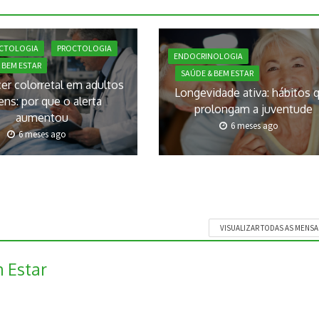
CTOLOGIA
PROCTOLOGIA
ENDOCRINOLOGIA
 BEM ESTAR
SAÚDE & BEM ESTAR
er colorretal em adultos
Longevidade ativa: hábitos 
ens: por que o alerta
prolongam a juventude
aumentou
6 meses ago
6 meses ago
VISUALIZAR TODAS AS MENS
 Estar