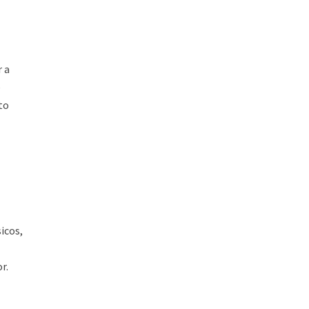
r a
e
to
sicos,
r.