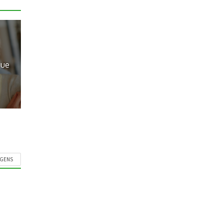
que
AGENS