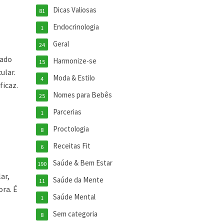
Dicas Valiosas
81
Endocrinologia
1
Geral
24
zado
Harmonize-se
15
ular.
Moda & Estilo
4
ficaz.
Nomes para Bebês
25
Parcerias
1
Proctologia
8
Receitas Fit
6
Saúde & Bem Estar
190
ar,
Saúde da Mente
11
ora. É
Saúde Mental
1
Sem categoria
8