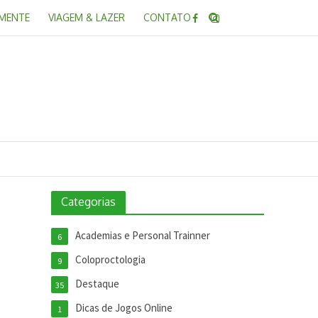
 MENTE
VIAGEM & LAZER
CONTATO
Categorias
Academias e Personal Trainner
6
Coloproctologia
9
Destaque
35
Dicas de Jogos Online
1