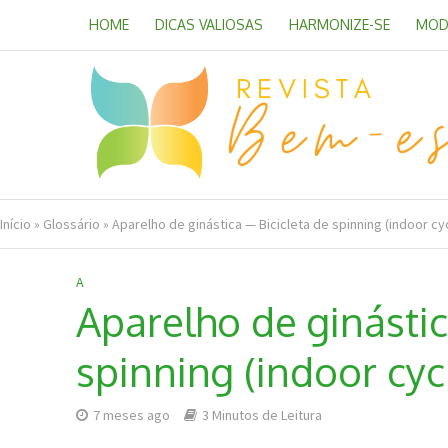
HOME
DICAS VALIOSAS
HARMONIZE-SE
MOD
Início
»
Glossário
»
Aparelho de ginástica — Bicicleta de spinning (indoor cy
A
Aparelho de ginástic
spinning (indoor cyc
7 meses ago
3 Minutos de Leitura