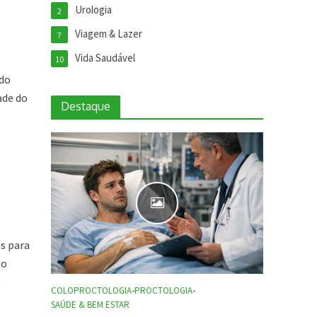
Urologia
2
Viagem & Lazer
7
Vida Saudável
10
rdo
ade do
Destaque
as para
mo
.
COLOPROCTOLOGIA
•
PROCTOLOGIA
•
SAÚDE & BEM ESTAR