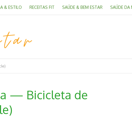
A & ESTILO
RECEITAS FIT
SAÚDE & BEM ESTAR
SAÚDE DA
cle)
a — Bicicleta de
le)