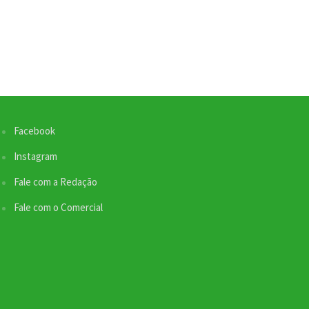
Facebook
Nossa equipe de suporte ao cliente está aqui
Instagram
para responder às suas perguntas. Informe se
quer enviar pautas.
Fale com a Redação
Fale com o Comercial
Redação
Envio de Pauta
Online
SEO / Marketing
Comercial