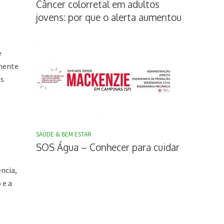
Câncer colorretal em adultos
jovens: por que o alerta aumentou
e
amente
os
SAÚDE & BEM ESTAR
SOS Água – Conhecer para cuidar
ência,
 e a