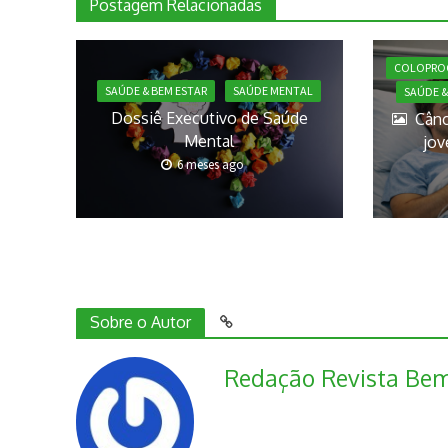
Postagem Relacionadas
COLOPRO
SAÚDE & BEM ESTAR
SAÚDE MENTAL
SAÚDE &
Dossiê Executivo de Saúde
Cânc
Mental
jov
6 meses ago
Sobre o Autor
Redação Revista Bem