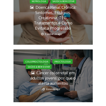
NEFROLOGIA
SAÚDE & BEM ESTAR
Doença Renal Crônica:
Sintomas, Estágios,
Creatinina, TFG,
Tratamentos e Como
Evitar a Progressão
3 semanas ago
COLOPROCTOLOGIA
PROCTOLOGIA
SAÚDE & BEM ESTAR
Câncer colorretal em
adultos jovens: por que o
alerta aumentou
6 meses ago