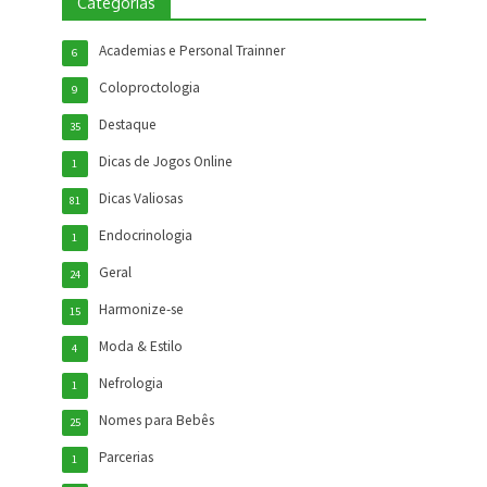
Categorias
Academias e Personal Trainner
6
Coloproctologia
9
Destaque
35
Dicas de Jogos Online
1
Dicas Valiosas
81
Endocrinologia
1
Geral
24
Harmonize-se
15
Moda & Estilo
4
Nefrologia
1
Nomes para Bebês
25
Parcerias
1