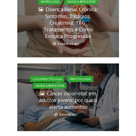
NEFROLOGIA
SAÚDE & BEM ESTAR
Doença Renal Crônica:
Sintomas, Estágios,
Creatinina, TFG,
Tratamentos e Como
Evitar a Progressão
3 semanas ago
COLOPROCTOLOGIA
PROCTOLOGIA
SAÚDE & BEM ESTAR
Câncer colorretal em
adultos jovens: por que o
alerta aumentou
6 meses ago