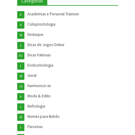
Categorias
Academias e Personal Trainner
6
Coloproctologia
9
Destaque
35
Dicas de Jogos Online
1
Dicas Valiosas
81
Endocrinologia
1
Geral
24
Harmonize-se
15
Moda & Estilo
4
Nefrologia
1
Nomes para Bebês
25
Parcerias
1