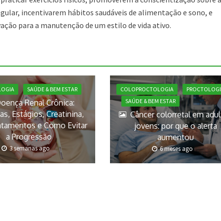
regular, incentivarem hábitos saudáveis de alimentação e sono, e
ção para a manutenção de um estilo de vida ativo.
COLOPROCTOLOGIA
PROCTOLOGI
LOGIA
SAÚDE & BEM ESTAR
SAÚDE & BEM ESTAR
oença Renal Crônica:
s, Estágios, Creatinina,
Câncer colorretal em adu
atamentos e Como Evitar
jovens: por que o alerta
a Progressão
aumentou
3 semanas ago
6 meses ago