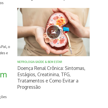
ros
sPal, o
des e
NEFROLOGIA
•
SAÚDE & BEM ESTAR
Doença Renal Crônica: Sintomas,
um
Estágios, Creatinina, TFG,
Tratamentos e Como Evitar a
Progressão
ações