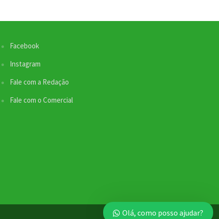
Facebook
Nossa equipe de suporte ao cliente está aqui
para responder às suas perguntas. Informe se
Instagram
quer enviar pautas.
Fale com a Redação
Fale com o Comercial
Redação
Envio de Pauta
Online
SEO / Marketing
Comercial
Online
Olá, como posso ajudar?