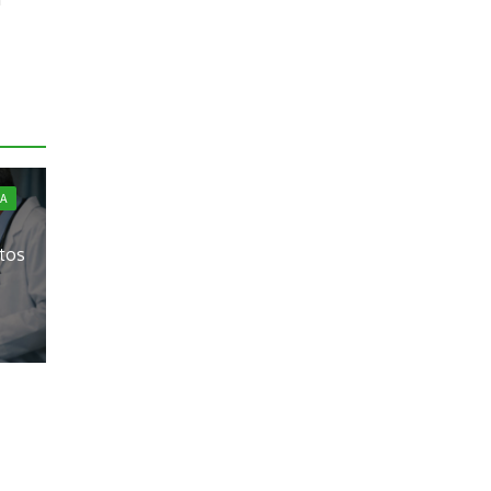
A
ltos