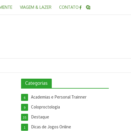
 MENTE
VIAGEM & LAZER
CONTATO
Categorias
Academias e Personal Trainner
6
Coloproctologia
9
Destaque
35
Dicas de Jogos Online
1