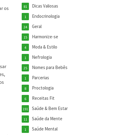
Dicas Valiosas
81
ar os
Endocrinologia
1
Geral
24
Harmonize-se
15
Moda & Estilo
4
Nefrologia
1
ssar
Nomes para Bebês
25
es,
Parcerias
1
os
Proctologia
8
Receitas Fit
6
Saúde & Bem Estar
191
Saúde da Mente
11
Saúde Mental
1