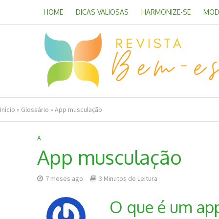
HOME
DICAS VALIOSAS
HARMONIZE-SE
MOD
Início
»
Glossário
»
App musculação
A
App musculação
7 meses ago
3 Minutos de Leitura
O que é um ap