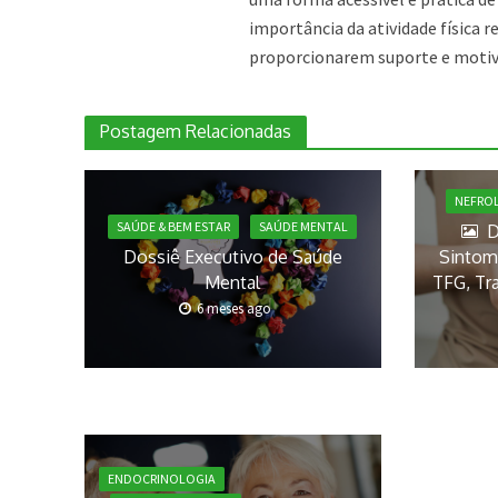
importância da atividade física 
proporcionarem suporte e motiva
Postagem Relacionadas
NEFRO
SAÚDE & BEM ESTAR
SAÚDE MENTAL
D
Dossiê Executivo de Saúde
Sintoma
Mental
TFG, Tr
6 meses ago
ENDOCRINOLOGIA