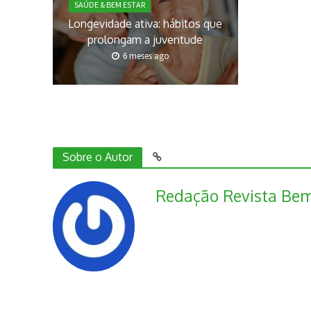
SAÚDE & BEM ESTAR
Longevidade ativa: hábitos que
prolongam a juventude
6 meses ago
Sobre o Autor
Redação Revista Bem