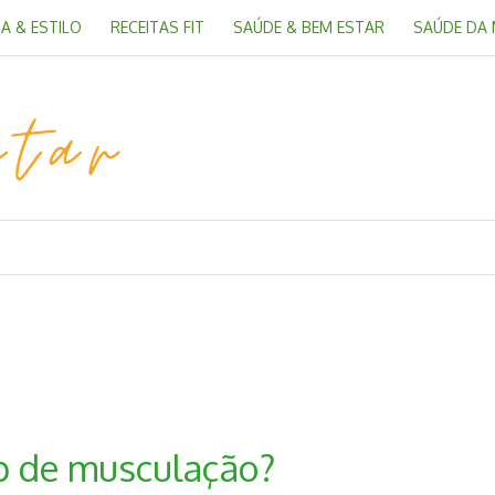
A & ESTILO
RECEITAS FIT
SAÚDE & BEM ESTAR
SAÚDE DA
p de musculação?