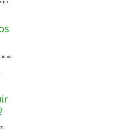
como
ps
lidade
o
ir
?
em
a