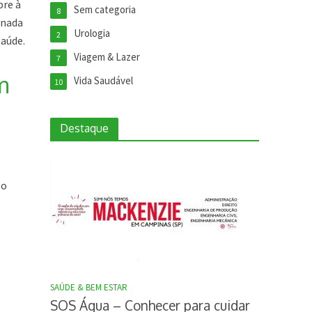
pre à
Sem categoria
8
onada
Urologia
2
saúde.
Viagem & Lazer
7
m
Vida Saudável
10
Destaque
 o
SAÚDE & BEM ESTAR
SOS Água – Conhecer para cuidar