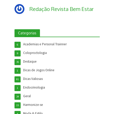
Redação Revista Bem Estar
Categorias
Academias e Personal Trainner
6
Coloproctologia
9
Destaque
35
Dicas de Jogos Online
1
Dicas Valiosas
81
Endocrinologia
1
Geral
24
Harmonize-se
15
Moda & Estilo
4