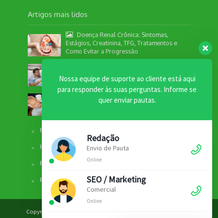
Artigos mais lidos
Doença Renal Crônica: Sintomas,
Estágios, Creatinina, TFG, Tratamentos e
Como Evitar a Progressão
Câncer colorretal em adultos jovens:
por que o alerta aumentou
Nossa equipe de suporte ao cliente está aqui
para responder às suas perguntas. Informe se
Longevidade ativa: hábitos que prolongam a
quer enviar pautas.
juventude
Facebook
Redação
Instagram
Envio de Pauta
Online
Fale com a Redação
SEO / Marketing
Fale com o Comercial
Comercial
Online
Copyright © 2012 - 2026. Revista Bem Estar - Todos os Direitos