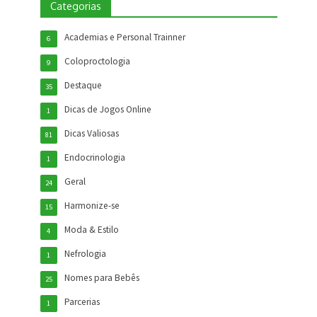
Categorias
Academias e Personal Trainner
6
Coloproctologia
9
Destaque
35
Dicas de Jogos Online
1
Dicas Valiosas
81
Endocrinologia
1
Geral
24
Harmonize-se
15
Moda & Estilo
4
Nefrologia
1
Nomes para Bebês
25
Parcerias
1