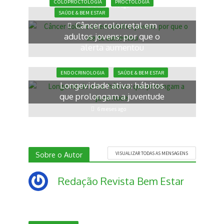
COLOPROCTOLOGIA
PROCTOLOGIA
3 semanas ago
SAÚDE & BEM ESTAR
Câncer colorretal em
adultos jovens: por que o
alerta aumentou
6 meses ago
ENDOCRINOLOGIA
SAÚDE & BEM ESTAR
Longevidade ativa: hábitos
que prolongam a juventude
6 meses ago
Sobre o Autor
VISUALIZAR TODAS AS MENSAGENS
Redação Revista Bem Estar