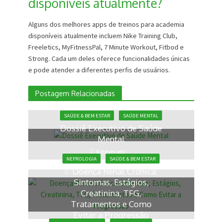
disponíveis atualmente?
Alguns dos melhores apps de treinos para academia
disponíveis atualmente incluem Nike Training Club,
Freeletics, MyFitnessPal, 7 Minute Workout, Fitbod e
Strong. Cada um deles oferece funcionalidades únicas
e pode atender a diferentes perfis de usuários.
Postagem Relacionadas
SAÚDE & BEM ESTAR
SAÚDE MENTAL
Dossiê Executivo de Saúde
Mental
6 meses ago
NEFROLOGIA
SAÚDE & BEM ESTAR
Doença Renal Crônica:
Sintomas, Estágios,
Creatinina, TFG,
Tratamentos e Como
Evitar a Progressão