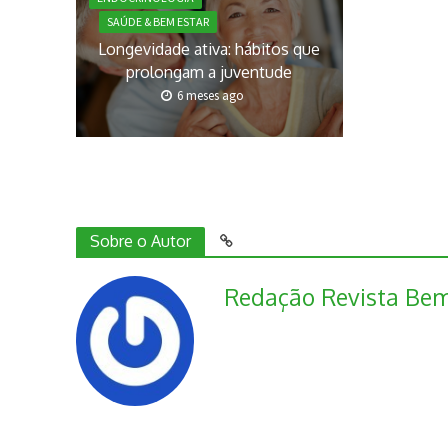
SAÚDE & BEM ESTAR
Longevidade ativa: hábitos que
prolongam a juventude
6 meses ago
Sobre o Autor
Redação Revista Bem