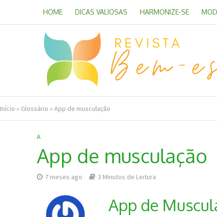
HOME
DICAS VALIOSAS
HARMONIZE-SE
MOD
Início
»
Glossário
»
App de musculação
A
App de musculação
7 meses ago
3 Minutos de Leitura
App de Muscula