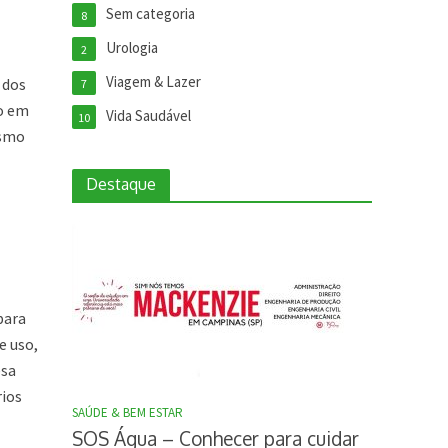
Sem categoria
8
Urologia
2
Viagem & Lazer
 dos
7
ho em
Vida Saudável
10
esmo
Destaque
para
e uso,
esa
rios
SAÚDE & BEM ESTAR
SOS Água – Conhecer para cuidar