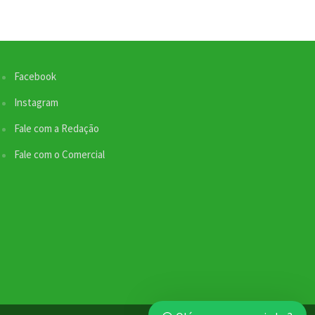
Facebook
Nossa equipe de suporte ao cliente está aqui
para responder às suas perguntas. Informe se
Instagram
quer enviar pautas.
Fale com a Redação
Fale com o Comercial
Redação
Envio de Pauta
Não disponível no momento
SEO / Marketing
Comercial
Não disponível no momento