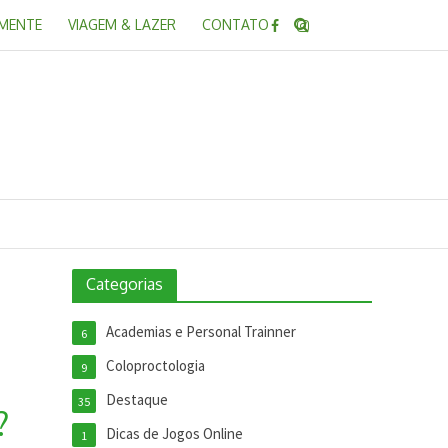
 MENTE
VIAGEM & LAZER
CONTATO
Categorias
Academias e Personal Trainner
6
Coloproctologia
9
Destaque
35
?
Dicas de Jogos Online
1