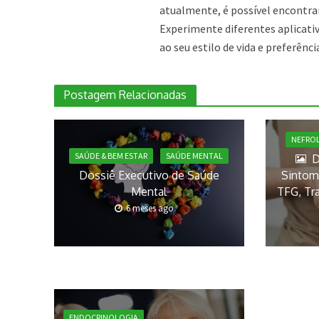
atualmente, é possível encontrar
Experimente diferentes aplicativ
ao seu estilo de vida e preferênci
Postagem Relacionadas
NEFRO
SAÚDE & BEM ESTAR
SAÚDE MENTAL
D
Dossiê Executivo de Saúde
Sintoma
Mental
TFG, Tr
6 meses ago
ENDOCRINOLOGIA