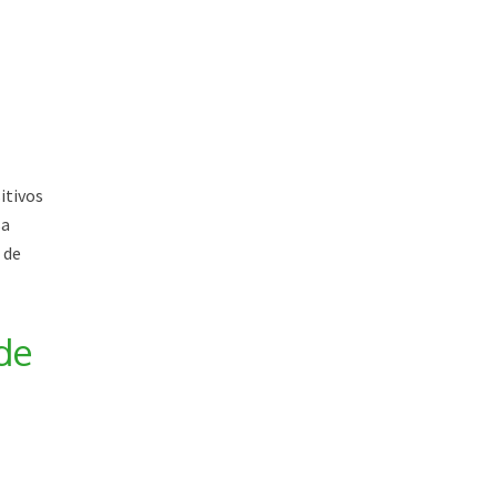
itivos
sa
 de
de