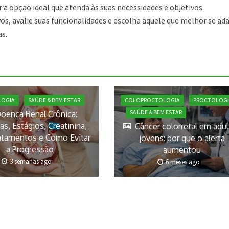
 a opção ideal que atenda às suas necessidades e objetivos.
os, avalie suas funcionalidades e escolha aquele que melhor se ad
as.
COLOPROCTOLOGIA
PROCTOLOGI
LOGIA
SAÚDE & BEM ESTAR
SAÚDE & BEM ESTAR
oença Renal Crônica:
s, Estágios, Creatinina,
Câncer colorretal em adu
atamentos e Como Evitar
jovens: por que o alerta
a Progressão
aumentou
3 semanas ago
6 meses ago