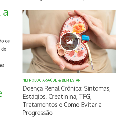
 a
ão ou
 de
es
.
NEFROLOGIA
•
SAÚDE & BEM ESTAR
Doença Renal Crônica: Sintomas,
e
Estágios, Creatinina, TFG,
Tratamentos e Como Evitar a
Progressão
s