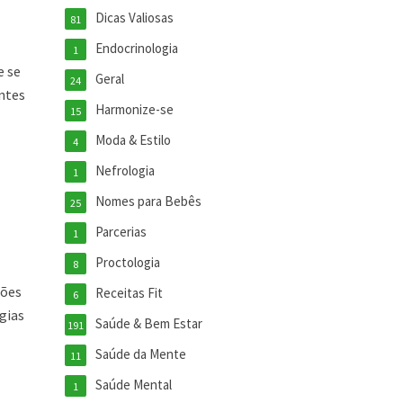
Dicas Valiosas
81
Endocrinologia
1
e se
Geral
24
antes
Harmonize-se
15
Moda & Estilo
4
Nefrologia
1
Nomes para Bebês
25
Parcerias
1
Proctologia
8
ções
Receitas Fit
6
gias
Saúde & Bem Estar
191
Saúde da Mente
11
Saúde Mental
1