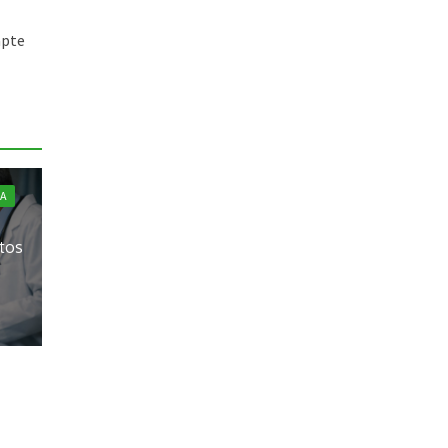
apte
A
ltos