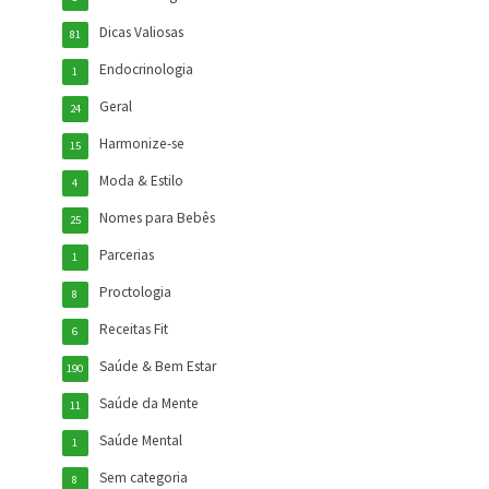
Dicas Valiosas
81
Endocrinologia
1
Geral
24
Harmonize-se
15
Moda & Estilo
4
Nomes para Bebês
25
Parcerias
1
Proctologia
8
Receitas Fit
6
Saúde & Bem Estar
190
Saúde da Mente
11
Saúde Mental
1
Sem categoria
8