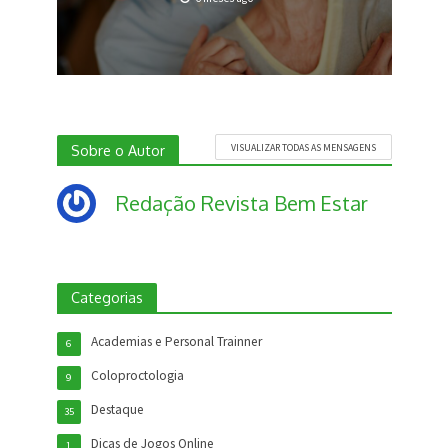
Sobre o Autor
VISUALIZAR TODAS AS MENSAGENS
Redação Revista Bem Estar
Categorias
Academias e Personal Trainner
6
Coloproctologia
9
Destaque
35
Dicas de Jogos Online
1