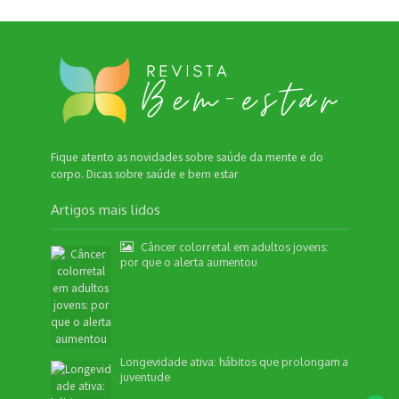
Fique atento as novidades sobre saúde da mente e do
corpo. Dicas sobre saúde e bem estar
Artigos mais lidos
Nossa equipe de suporte ao cliente está aqui
para responder às suas perguntas. Informe se
Câncer colorretal em adultos jovens:
quer enviar pautas.
por que o alerta aumentou
Redação
Envio de Pauta
Longevidade ativa: hábitos que prolongam a
Não disponível no momento
juventude
SEO / Marketing