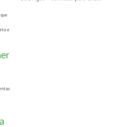
 que
eto e
ner
entas
a