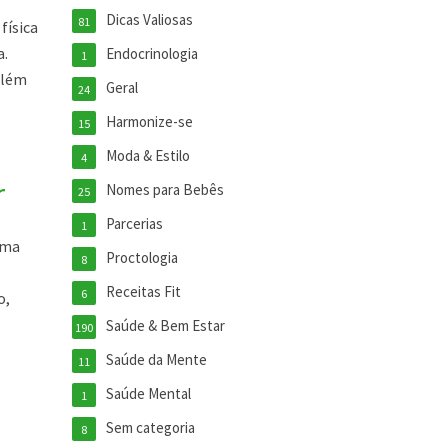
Dicas Valiosas
81
física
a.
Endocrinologia
1
além
Geral
24
Harmonize-se
15
Moda & Estilo
4
r
Nomes para Bebês
25
Parcerias
1
uma
Proctologia
8
Receitas Fit
6
o,
Saúde & Bem Estar
190
Saúde da Mente
11
Saúde Mental
1
Sem categoria
8