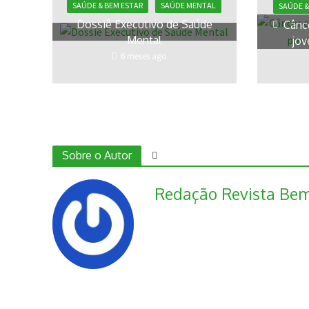
SAÚDE & BEM ESTAR
SAÚDE MENTAL
SAÚDE &
Dossiê Executivo de Saúde
Cânc
Mental
jov
6 meses ago
Sobre o Autor
Redação Revista Bem