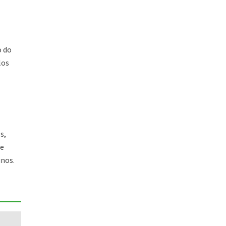
o do
los
s,
 e
unos.