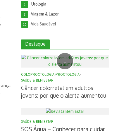
Urologia
2
Viagem & Lazer
7
o
Vida Saudável
o
10
Destaque
COLOPROCTOLOGIA
•
PROCTOLOGIA
•
SAÚDE & BEM ESTAR
urança
Câncer colorretal em adultos
o
jovens: por que o alerta aumentou
SAÚDE & BEM ESTAR
SOS Água – Conhecer para cuidar