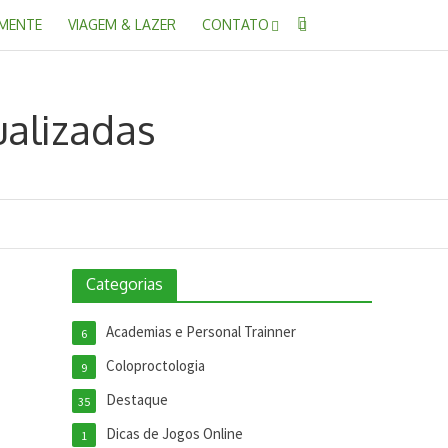
 MENTE
VIAGEM & LAZER
CONTATO
Categorias
Academias e Personal Trainner
6
Coloproctologia
9
Destaque
35
Dicas de Jogos Online
1