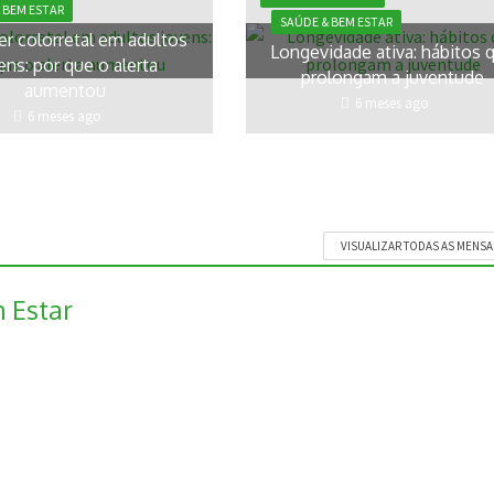
 BEM ESTAR
SAÚDE & BEM ESTAR
er colorretal em adultos
Longevidade ativa: hábitos 
ens: por que o alerta
prolongam a juventude
aumentou
6 meses ago
6 meses ago
VISUALIZAR TODAS AS MENS
 Estar