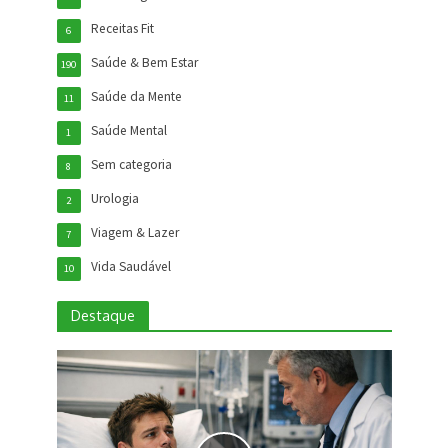
Receitas Fit
6
Saúde & Bem Estar
190
Saúde da Mente
11
Saúde Mental
1
Sem categoria
8
Urologia
2
Viagem & Lazer
7
Vida Saudável
10
Destaque