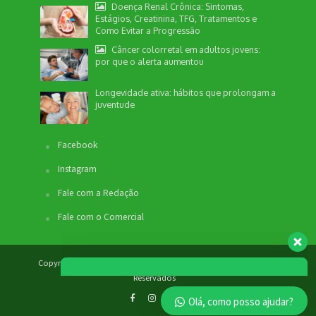
Doença Renal Crônica: Sintomas,
Estágios, Creatinina, TFG, Tratamentos e
Como Evitar a Progressão
Câncer colorretal em adultos jovens:
por que o alerta aumentou
Nossa equipe de suporte ao cliente está aqui
para responder às suas perguntas. Informe se
Longevidade ativa: hábitos que prolongam a
quer enviar pautas.
juventude
Facebook
Redação
Instagram
Envio de Pauta
Online
Fale com a Redação
SEO / Marketing
Fale com o Comercial
Comercial
Online
Copyright © 2012 - 2026. Revista Bem Estar - Todos os Direitos
Reservados
Olá, como posso ajudar?