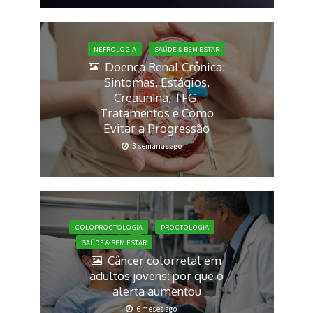
NEFROLOGIA
SAÚDE & BEM ESTAR
Doença Renal Crônica:
Sintomas, Estágios,
Creatinina, TFG,
Tratamentos e Como
Evitar a Progressão
3 semanas ago
COLOPROCTOLOGIA
PROCTOLOGIA
SAÚDE & BEM ESTAR
Câncer colorretal em
adultos jovens: por que o
alerta aumentou
6 meses ago