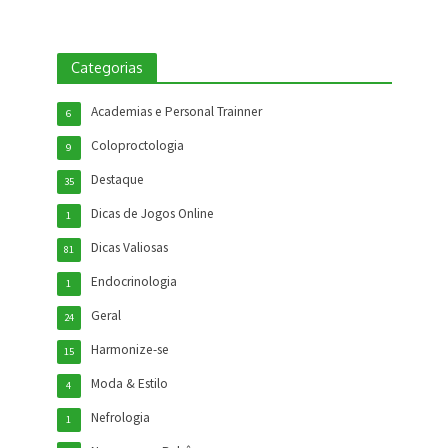
Categorias
Academias e Personal Trainner
6
Coloproctologia
9
Destaque
35
Dicas de Jogos Online
1
Dicas Valiosas
81
Endocrinologia
1
Geral
24
Harmonize-se
15
Moda & Estilo
4
Nefrologia
1