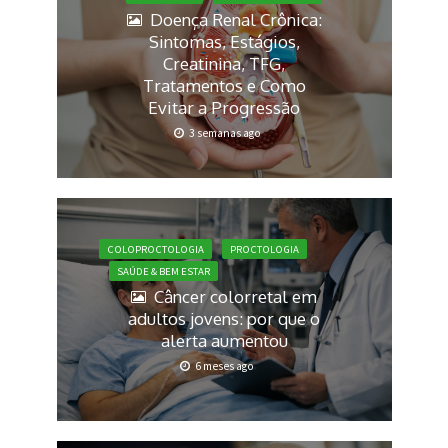
Doença Renal Crônica:
Sintomas, Estágios,
Creatinina, TFG,
Tratamentos e Como
Evitar a Progressão
3 semanas ago
COLOPROCTOLOGIA
PROCTOLOGIA
SAÚDE & BEM ESTAR
Câncer colorretal em
adultos jovens: por que o
alerta aumentou
6 meses ago