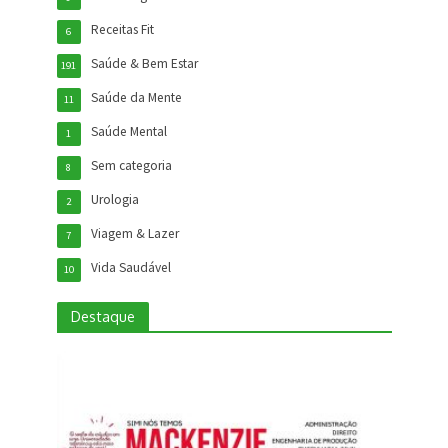
Receitas Fit
6
Saúde & Bem Estar
191
Saúde da Mente
11
Saúde Mental
1
Sem categoria
8
Urologia
2
Viagem & Lazer
7
Vida Saudável
10
Destaque