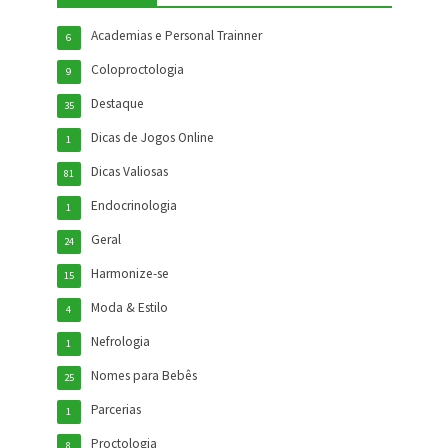
Academias e Personal Trainner
6
Coloproctologia
9
Destaque
35
Dicas de Jogos Online
1
Dicas Valiosas
81
Endocrinologia
1
Geral
24
Harmonize-se
15
Moda & Estilo
4
Nefrologia
1
Nomes para Bebês
25
Parcerias
1
Proctologia
8