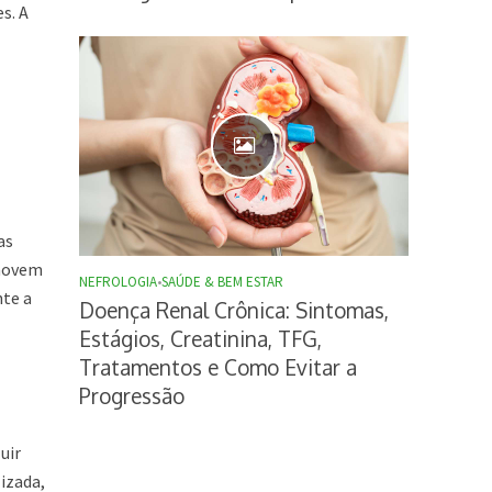
s. A
as
omovem
NEFROLOGIA
•
SAÚDE & BEM ESTAR
nte a
Doença Renal Crônica: Sintomas,
Estágios, Creatinina, TFG,
Tratamentos e Como Evitar a
Progressão
uir
izada,