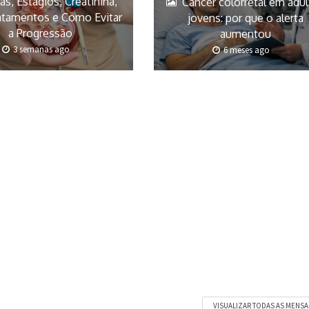
s, Estágios, Creatinina,
Câncer colorretal em adu
atamentos e Como Evitar
jovens: por que o alerta
a Progressão
aumentou
3 semanas ago
6 meses ago
VISUALIZAR TODAS AS MENS