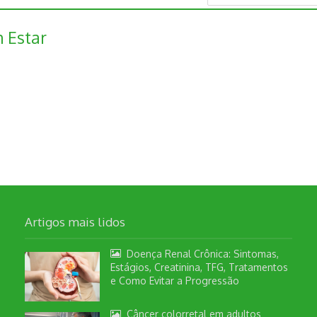
 Estar
Artigos mais lidos
Doença Renal Crônica: Sintomas,
Estágios, Creatinina, TFG, Tratamentos
e Como Evitar a Progressão
Câncer colorretal em adultos