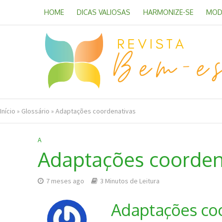
HOME
DICAS VALIOSAS
HARMONIZE-SE
MOD
Início
»
Glossário
»
Adaptações coordenativas
A
Adaptações coorden
7 meses ago
3 Minutos de Leitura
Adaptações coo