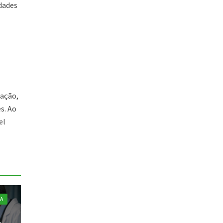
dades
ação,
s. Ao
el
A