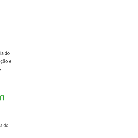
.
ia do
ação e
o
m
s do