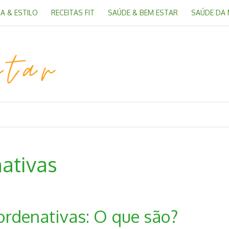
A & ESTILO
RECEITAS FIT
SAÚDE & BEM ESTAR
SAÚDE DA
ativas
rdenativas: O que são?