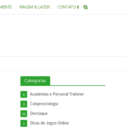
 MENTE
VIAGEM & LAZER
CONTATO
Categorias
Academias e Personal Trainner
6
Coloproctologia
9
Destaque
35
Dicas de Jogos Online
1