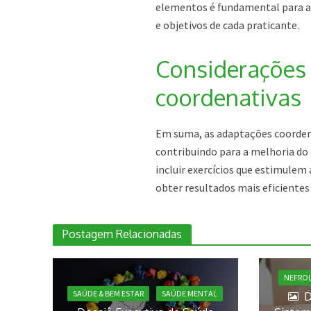
elementos é fundamental para a 
e objetivos de cada praticante.
Considerações 
coordenativas
Em suma, as adaptações coorde
contribuindo para a melhoria do
incluir exercícios que estimulem
obter resultados mais eficientes
Postagem Relacionadas
NEFRO
SAÚDE & BEM ESTAR
SAÚDE MENTAL
D