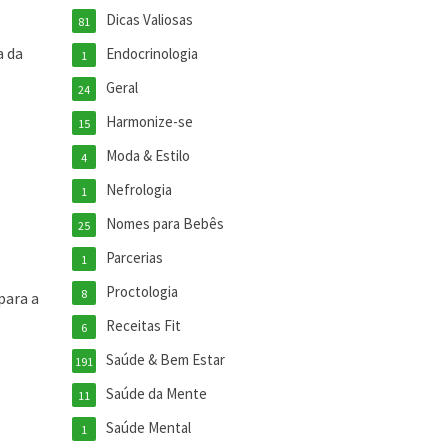
Dicas Valiosas
81
a da
Endocrinologia
1
Geral
24
Harmonize-se
15
Moda & Estilo
4
Nefrologia
1
Nomes para Bebês
25
Parcerias
1
Proctologia
8
para a
Receitas Fit
6
Saúde & Bem Estar
191
s
Saúde da Mente
11
Saúde Mental
1