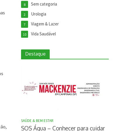
Sem categoria
8
mas
Urologia
2
Viagem & Lazer
7
Vida Saudável
10
Destaque
os
SAÚDE & BEM ESTAR
ção,
SOS Água – Conhecer para cuidar