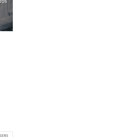
ltos
AGENS