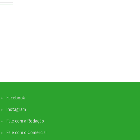
Facebook
Nossa equipe de suporte ao cliente está aqui
para responder às suas perguntas. Informe se
Instagram
quer enviar pautas.
Fale com a Redação
Fale com o Comercial