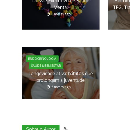
Dossiê Executivo de Saúde
Sintoma
Mental
TFG, Tr
6 meses ago
ENDOCRINOLOGIA
SAÚDE & BEM ESTAR
Longevidade ativa: hábitos que
prolongam a juventude
6 meses ago
Sobre o Autor