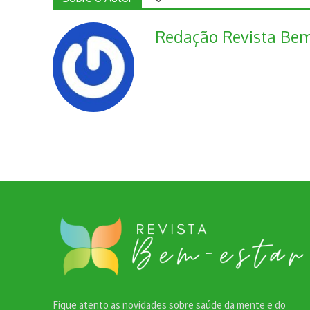
Redação Revista Bem
Fique atento as novidades sobre saúde da mente e do