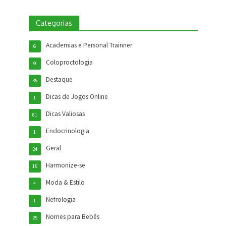
Categorias
Academias e Personal Trainner
6
Coloproctologia
9
Destaque
35
Dicas de Jogos Online
1
Dicas Valiosas
81
Endocrinologia
1
Geral
24
Harmonize-se
15
Moda & Estilo
4
Nefrologia
1
Nomes para Bebês
25