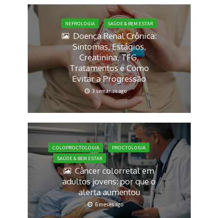
NEFROLOGIA
SAÚDE & BEM ESTAR
Doença Renal Crônica:
Sintomas, Estágios,
Creatinina, TFG,
Tratamentos e Como
Evitar a Progressão
3 semanas ago
COLOPROCTOLOGIA
PROCTOLOGIA
SAÚDE & BEM ESTAR
Câncer colorretal em
adultos jovens: por que o
alerta aumentou
6 meses ago