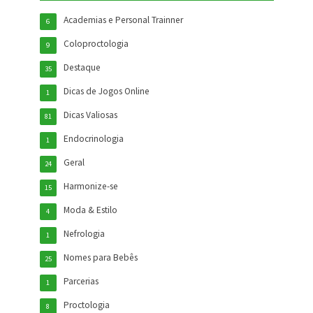
Academias e Personal Trainner
6
Coloproctologia
9
Destaque
35
Dicas de Jogos Online
1
Dicas Valiosas
81
Endocrinologia
1
Geral
24
Harmonize-se
15
Moda & Estilo
4
Nefrologia
1
Nomes para Bebês
25
Parcerias
1
Proctologia
8