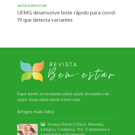
SAÚDE & BEM ESTAR
UFMG desenvolve teste rápido para covid-
19 que detecta variantes
Fique atento as novidades sobre saúde da mente e do
corpo. Dicas sobre saúde e bem estar
Artigos mais lidos
Doença Renal Crônica: Sintomas,
Estágios, Creatinina, TFG, Tratamentos e
Como Evitar a Progressão