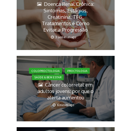
Doença Renal Crônica:
Sintomas, Estágios,
Creatinina, TFG,
Tratamentos e Como
Evitar a Progressão
3 semanas ago
COLOPROCTOLOGIA
PROCTOLOGIA
SAÚDE & BEM ESTAR
Câncer colorretal em
adultos jovens: por que o
alerta aumentou
6 meses ago