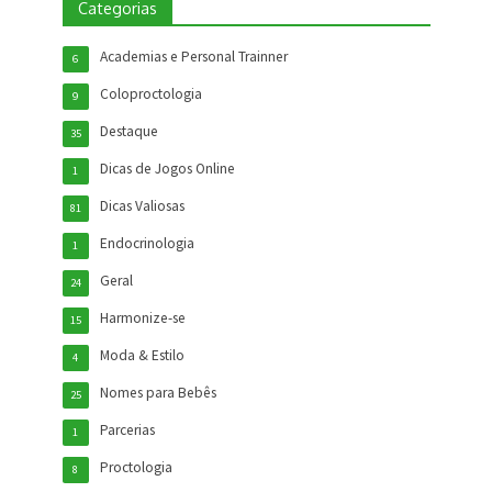
Categorias
Academias e Personal Trainner
6
Coloproctologia
9
Destaque
35
Dicas de Jogos Online
1
Dicas Valiosas
81
Endocrinologia
1
Geral
24
Harmonize-se
15
Moda & Estilo
4
Nomes para Bebês
25
Parcerias
1
Proctologia
8